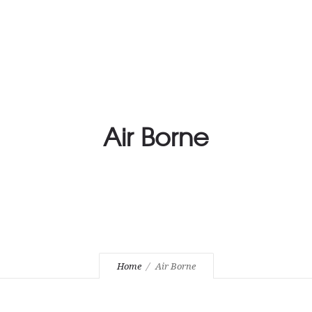
O
GEAR
STUDIO + LIGHT
AIR BORNE
ABOUT 
SUM
DATENSCHUTZERKLÄRUNG
Air Borne
Home
Air Borne