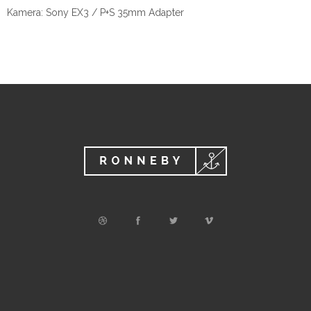
Kamera: Sony EX3 / P+S 35mm Adapter