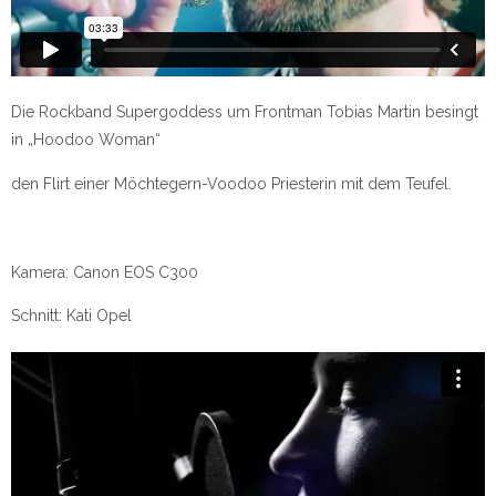
Die Rockband Supergoddess um Frontman Tobias Martin besingt
in „Hoodoo Woman“
den Flirt einer Möchtegern-Voodoo Priesterin mit dem Teufel.
Kamera: Canon EOS C300
Schnitt: Kati Opel